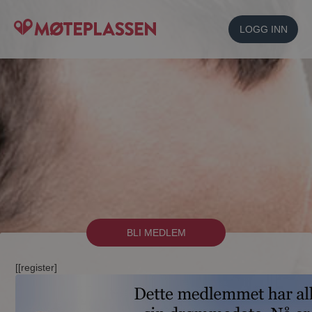
LOGG INN
BLI MEDLEM
[[register]