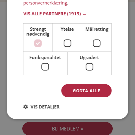
personvernerklæring
.
Bli medlem gratis!
VIS ALLE PARTNERE
(1913) →
Strengt
Ytelse
Målretting
Jeg er en:
Mann
Kvinne
nødvendig
Min alder:
Funksjonalitet
Ugradert
GODTA ALLE
VIS DETALJER
Jeg aksepterer
Medlemsvilkårene
Jeg aksepterer
Personvernreglene