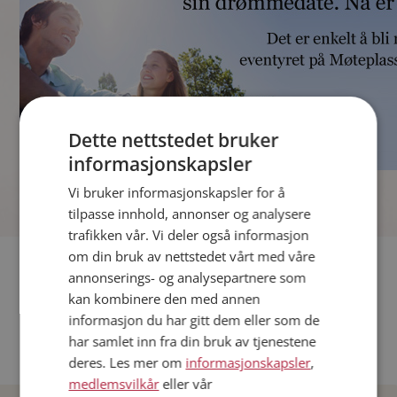
Dette nettstedet bruker
informasjonskapsler
]
Vi bruker informasjonskapsler for å
tilpasse innhold, annonser og analysere
trafikken vår. Vi deler også informasjon
om din bruk av nettstedet vårt med våre
Fler single
annonserings- og analysepartnere som
kan kombinere den med annen
Andre single fra Oslo
informasjon du har gitt dem eller som de
Date menn i Norge
har samlet inn fra din bruk av tjenestene
Date kvinner i Norge
deres. Les mer om
informasjonskapsler
,
medlemsvilkår
eller vår