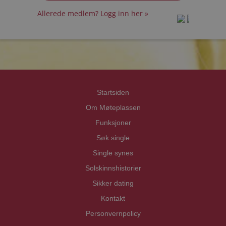
Allerede medlem? Logg inn her »
prot
prot
Priva
Priva
Startsiden
Om Møteplassen
Funksjoner
Søk single
Single synes
Solskinnshistorier
Sikker dating
Kontakt
Personvernpolicy