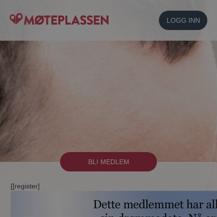
LOGG INN
BLI MEDLEM
[[register]