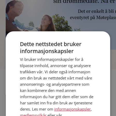
Dette nettstedet bruker
informasjonskapsler
]
Vi bruker informasjonskapsler for å
tilpasse innhold, annonser og analysere
trafikken vår. Vi deler også informasjon
Fler single
om din bruk av nettstedet vårt med våre
annonserings- og analysepartnere som
kan kombinere den med annen
Andre single fra Grimstad
informasjon du har gitt dem eller som de
Kvinner fra Grimstad
har samlet inn fra din bruk av tjenestene
Date kvinner i Norge
deres. Les mer om
informasjonskapsler
,
Date menn i Norge
medlemsvilkår
eller vår