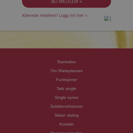
Allerede medlem? Logg inn her »
prot
prot
Priva
Priva
Startsiden
Om Møteplassen
Funksjoner
Søk single
Single synes
Solskinnshistorier
Sikker dating
Kontakt