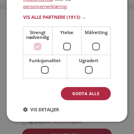
personvernerklæring
.
VIS ALLE PARTNERE
(1913) →
Bli medlem gratis!
Strengt
Ytelse
Målretting
nødvendig
Jeg er en:
Mann
Kvinne
Min alder:
Funksjonalitet
Ugradert
GODTA ALLE
VIS DETALJER
Jeg aksepterer
Medlemsvilkårene
Jeg aksepterer
Personvernreglene