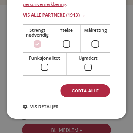
personvernerklæring
.
Bli medlem gratis!
VIS ALLE PARTNERE
(1913) →
Strengt
Ytelse
Målretting
Jeg er en:
Mann
Kvinne
nødvendig
Min alder:
Funksjonalitet
Ugradert
GODTA ALLE
VIS DETALJER
Jeg aksepterer
Medlemsvilkårene
Jeg aksepterer
Personvernreglene