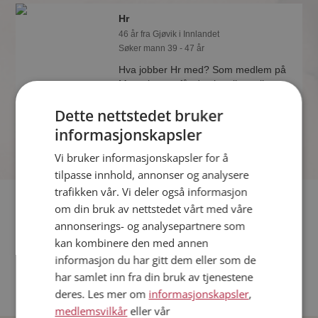
Hr
46 år fra Gjøvik i Innlandet
Søker mann 39 - 47 år
Hva jobber Hr med? Som medlem på
Møteplassen får du vite alle mulige
detaljer om de single.
Dette nettstedet bruker
informasjonskapsler
Vi bruker informasjonskapsler for å
tilpasse innhold, annonser og analysere
trafikken vår. Vi deler også informasjon
Fler single
om din bruk av nettstedet vårt med våre
annonserings- og analysepartnere som
Flere singlekvinner fra Gjøvik
:
Evie
,
Sonja
,
Ann Berit
kan kombinere den med annen
Menn fra Gjøvik
informasjon du har gitt dem eller som de
Date kvinner i Norge
har samlet inn fra din bruk av tjenestene
Date menn i Norge
deres. Les mer om
informasjonskapsler
,
medlemsvilkår
eller vår