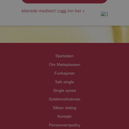
Allerede medlem? Logg inn her »
prot
prot
Priva
Priva
Startsiden
Om Møteplassen
Funksjoner
Søk single
Single synes
Solskinnshistorier
Sikker dating
Kontakt
Personvernpolicy