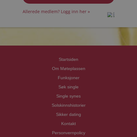
Allerede medlem? Logg inn her »
prot
prot
Priva
Priva
Startsiden
Om Møteplassen
Funksjoner
Søk single
Single synes
Solskinnshistorier
Sikker dating
Kontakt
Personvernpolicy