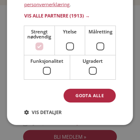
personvernerklæring
.
Bli medlem gratis!
VIS ALLE PARTNERE
(1913) →
Strengt
Ytelse
Målretting
Jeg er en:
Mann
Kvinne
nødvendig
Min alder:
Funksjonalitet
Ugradert
GODTA ALLE
VIS DETALJER
Jeg aksepterer
Medlemsvilkårene
Jeg aksepterer
Personvernreglene