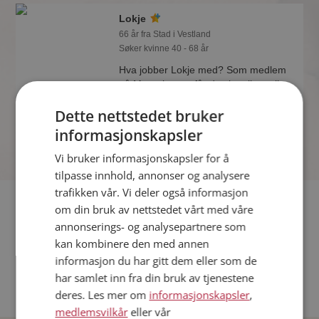
Lokje
66 år fra Stad i Vestland
Søker kvinne 40 - 68 år
Hva jobber Lokje med? Som medlem
på Møteplassen får du vite alle mulige
detaljer om de single.
Dette nettstedet bruker
informasjonskapsler
Vi bruker informasjonskapsler for å
tilpasse innhold, annonser og analysere
trafikken vår. Vi deler også informasjon
Fler single
om din bruk av nettstedet vårt med våre
annonserings- og analysepartnere som
Flere singlemenn fra Stad
:
Kristian
,
Lars
,
Anders
kan kombinere den med annen
Kvinner fra Stad
informasjon du har gitt dem eller som de
Date kvinner i Norge
har samlet inn fra din bruk av tjenestene
Date menn i Norge
deres. Les mer om
informasjonskapsler
,
medlemsvilkår
eller vår