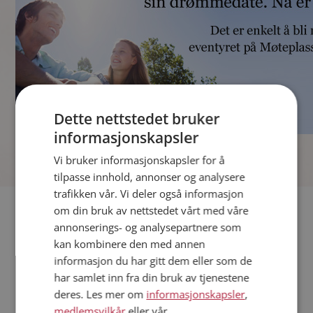
Dette nettstedet bruker
informasjonskapsler
]
Vi bruker informasjonskapsler for å
tilpasse innhold, annonser og analysere
trafikken vår. Vi deler også informasjon
Fler single
om din bruk av nettstedet vårt med våre
annonserings- og analysepartnere som
kan kombinere den med annen
Andre single fra Voss
informasjon du har gitt dem eller som de
Kvinner fra Voss
har samlet inn fra din bruk av tjenestene
Date kvinner i Norge
deres. Les mer om
informasjonskapsler
,
Date menn i Norge
medlemsvilkår
eller vår