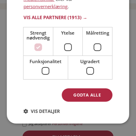
personvernerklæring
.
VIS ALLE PARTNERE
(1913) →
Bli medlem gratis!
Strengt
Ytelse
Målretting
nødvendig
Jeg er en:
Mann
Kvinne
Min alder:
Funksjonalitet
Ugradert
GODTA ALLE
VIS DETALJER
Jeg aksepterer
Medlemsvilkårene
Jeg aksepterer
Personvernreglene