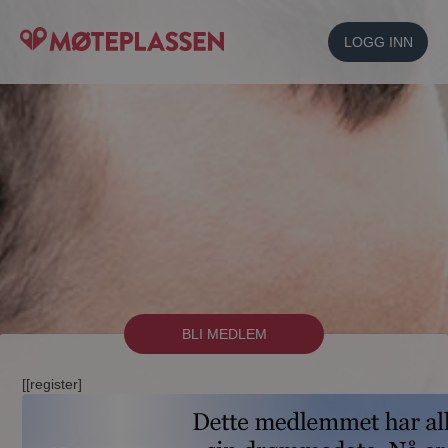
LOGG INN
BLI MEDLEM
[[register]