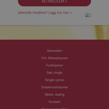
Allerede medlem? Logg inn her »
prot
prot
Priva
Priva
Startsiden
Om Møteplassen
Funksjoner
Søk single
Single synes
Solskinnshistorier
Sikker dating
Kontakt