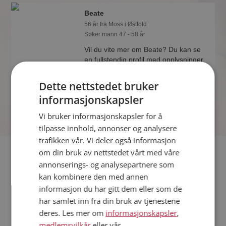
Beate
56 år fra Moss i Østfold
Søker mann 47 - 58 år
Vil du vite mer om Beate? Du kan se
en fullstendig profil med opplysninger
og bilder hvis du er medlem på
Møteplassen.
Dette nettstedet bruker
informasjonskapsler
Vi bruker informasjonskapsler for å
tilpasse innhold, annonser og analysere
trafikken vår. Vi deler også informasjon
Fler single
om din bruk av nettstedet vårt med våre
annonserings- og analysepartnere som
kan kombinere den med annen
Flere singlekvinner fra Moss
:
Irene
,
Selma
,
Hyggelig-Txer
informasjon du har gitt dem eller som de
Menn fra Moss
har samlet inn fra din bruk av tjenestene
Date kvinner i Norge
deres. Les mer om
informasjonskapsler
,
Date menn i Norge
medlemsvilkår
eller vår