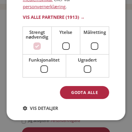
personvernerklæring
.
VIS ALLE PARTNERE
(1913) →
Bli medlem gratis!
Strengt
Ytelse
Målretting
nødvendig
Jeg er en:
Mann
Kvinne
Min alder:
Funksjonalitet
Ugradert
GODTA ALLE
VIS DETALJER
Jeg aksepterer
Medlemsvilkårene
Jeg aksepterer
Personvernreglene