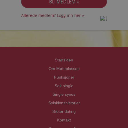
Allerede medlem? Logg inn her »
prot
prot
Priva
Priva
Startsiden
Om Møteplassen
Funksjoner
Søk single
Single synes
Solskinnshistorier
Sikker dating
Kontakt