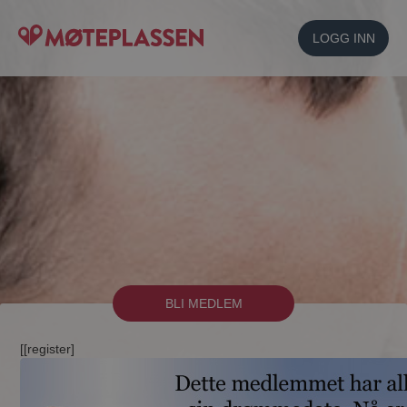
LOGG INN
BLI MEDLEM
[[register]