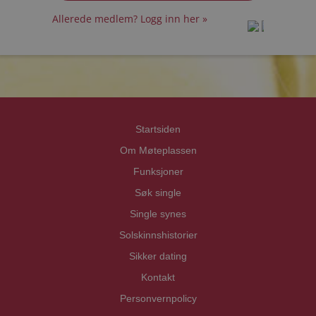
Allerede medlem? Logg inn her »
prot
prot
Priva
Priva
Startsiden
Om Møteplassen
Funksjoner
Søk single
Single synes
Solskinnshistorier
Sikker dating
Kontakt
Personvernpolicy