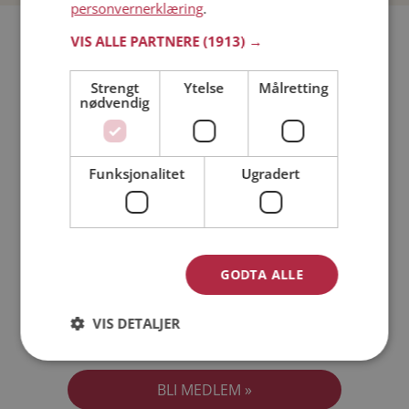
personvernerklæring
.
Bli medlem gratis!
VIS ALLE PARTNERE
(1913) →
Strengt
Ytelse
Målretting
Jeg er en:
Mann
Kvinne
nødvendig
Min alder:
Funksjonalitet
Ugradert
GODTA ALLE
VIS DETALJER
Jeg aksepterer
Medlemsvilkårene
Jeg aksepterer
Personvernreglene