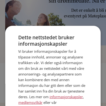
Dette nettstedet bruker
informasjonskapsler
]
Vi bruker informasjonskapsler for å
tilpasse innhold, annonser og analysere
trafikken vår. Vi deler også informasjon
om din bruk av nettstedet vårt med våre
Fler single
annonserings- og analysepartnere som
kan kombinere den med annen
Andre single fra Oslo
informasjon du har gitt dem eller som de
Date menn i Norge
har samlet inn fra din bruk av tjenestene
Date kvinner i Norge
deres. Les mer om
informasjonskapsler
,
medlemsvilkår
eller vår