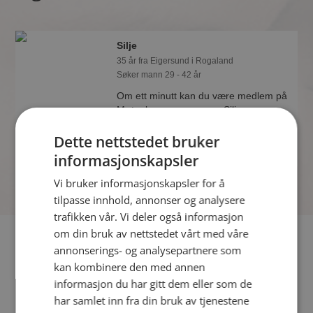
Silje
35 år fra Eigersund i Rogaland
Søker mann 29 - 42 år
Om ett minutt kan du være medlem på
Møteplassen, og se om Silje er
drømmende eller praktisk! Det er
Dette nettstedet bruker
lettere å finne kjærligheten på nettet!
informasjonskapsler
Vi bruker informasjonskapsler for å
tilpasse innhold, annonser og analysere
trafikken vår. Vi deler også informasjon
om din bruk av nettstedet vårt med våre
Fler single
annonserings- og analysepartnere som
kan kombinere den med annen
Flere singlekvinner fra Eigersund
:
Lillemor
,
Tina Marie
,
informasjon du har gitt dem eller som de
Merete
har samlet inn fra din bruk av tjenestene
Menn fra Eigersund