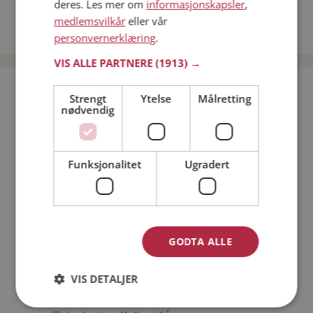
deres. Les mer om
informasjonskapsler
,
Date kvinner i Norge
medlemsvilkår
eller vår
Date menn i Norge
personvernerklæring
.
VIS ALLE PARTNERE
(1913) →
Bli medlem gratis!
Strengt
Ytelse
Målretting
nødvendig
Jeg er en:
Mann
Kvinne
Funksjonalitet
Ugradert
Min alder:
GODTA ALLE
VIS DETALJER