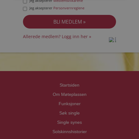
Jeg aksepterer
Medlemsvilkårene
Jeg aksepterer
Personvernreglene
Allerede medlem? Logg inn her »
prot
prot
Priva
Priva
Startsiden
Om Møteplassen
Funksjoner
Søk single
Single synes
Solskinnshistorier