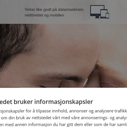
Virker like godt på datamaskinen,
nettbrettet og mobilen
tedet bruker informasjonskapsler
 fra Vinje
B
sjonskapsler for å tilpasse innhold, annonser og analysere trafikk
 om din bruk av nettstedet vårt med våre annonserings- og anal
n med annen informasjon du har gitt dem eller som de har samlet
Jeg er en: