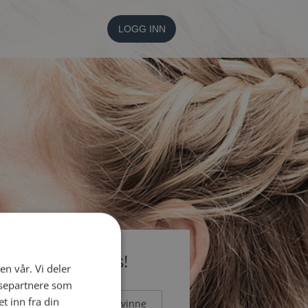
LOGG INN
li medlem gratis!
en vår. Vi deler
ysepartnere som
 inn fra din
Mann
Kvinne