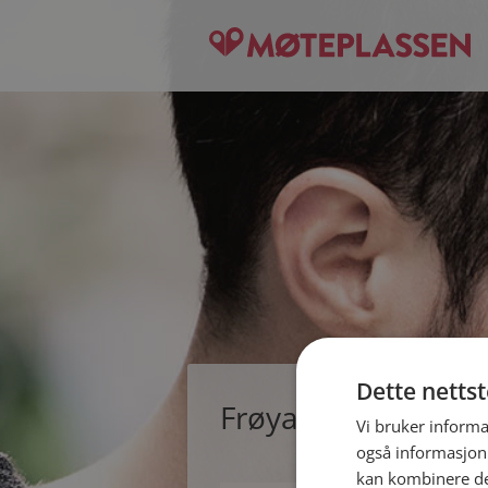
Dette netts
Frøya, single kvinne
Vi bruker informa
også informasjon
kan kombinere de