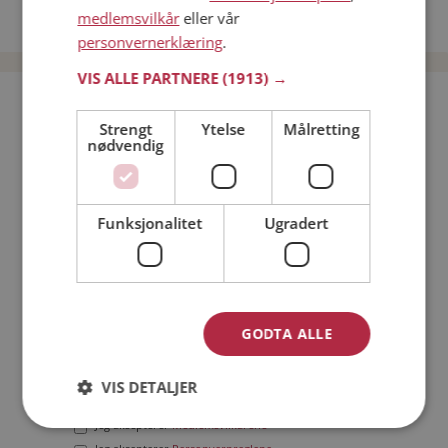
medlemsvilkår
eller vår
Date menn i Norge
personvernerklæring
.
VIS ALLE PARTNERE
(1913) →
Bli medlem gratis!
Strengt
Ytelse
Målretting
nødvendig
Jeg er en:
Mann
Kvinne
Min alder:
Funksjonalitet
Ugradert
GODTA ALLE
VIS DETALJER
Jeg aksepterer
Medlemsvilkårene