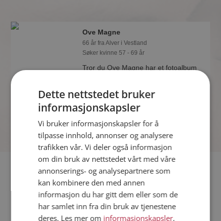
Ove Magne
66 år fra Alver i Vestland
Søker kvinne 57 - 69 år
Tror du Ove Magne har et fotoalbum
på Møteplassen? Bli medlem og se
selv. Det finnes tusener av fotoalbum
Dette nettstedet bruker
med spennende bilder på sidene.
informasjonskapsler
Vi bruker informasjonskapsler for å
tilpasse innhold, annonser og analysere
trafikken vår. Vi deler også informasjon
om din bruk av nettstedet vårt med våre
Fler single
annonserings- og analysepartnere som
kan kombinere den med annen
informasjon du har gitt dem eller som de
Flere singlemenn fra Alver
:
Knut Erik
,
Jan Erik
,
Jakob
har samlet inn fra din bruk av tjenestene
Kvinner fra Alver
deres. Les mer om
informasjonskapsler
,
Date kvinner i Norge