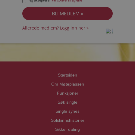
Jeg aksepterer
Personvernreglene
Allerede medlem? Logg inn her »
prot
prot
Priva
Priva
Startsiden
Om Møteplassen
Funksjoner
Søk single
Single synes
Solskinnshistorier
Sikker dating