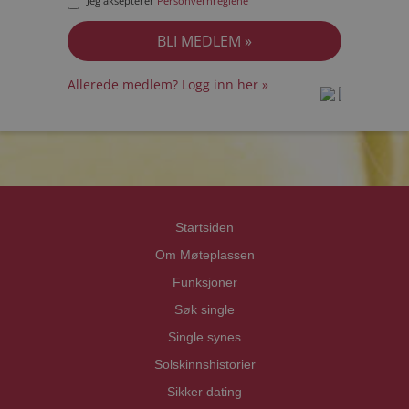
Jeg aksepterer
Personvernreglene
Allerede medlem? Logg inn her »
prot
prot
Priva
Priva
Startsiden
Om Møteplassen
Funksjoner
Søk single
Single synes
Solskinnshistorier
Sikker dating