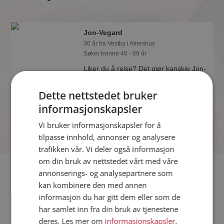
Jon-Vegard
36 år fra Vestby i Akershus
Søker kvinne 40 - 69 år
Liker du å reise? Det gjør kanskje Jon-
Vegard også. Bli medlem nå for å finne
svaret og mengder av andre
Dette nettstedet bruker
spennende fakta.
informasjonskapsler
Vi bruker informasjonskapsler for å
tilpasse innhold, annonser og analysere
trafikken vår. Vi deler også informasjon
om din bruk av nettstedet vårt med våre
Fler single
annonserings- og analysepartnere som
kan kombinere den med annen
informasjon du har gitt dem eller som de
Flere singlemenn fra Vestby
:
Terje
,
Kent
,
Tor Arne
har samlet inn fra din bruk av tjenestene
Kvinner fra Vestby
deres. Les mer om
informasjonskapsler
,
Date kvinner i Norge