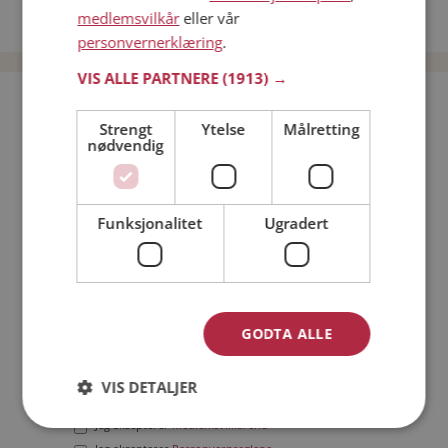
medlemsvilkår
eller vår
Date menn i Norge
personvernerklæring
.
VIS ALLE PARTNERE
(1913) →
Bli medlem gratis!
Strengt
Ytelse
Målretting
nødvendig
Jeg er en:
Mann
Kvinne
Min alder:
Funksjonalitet
Ugradert
GODTA ALLE
VIS DETALJER
Jeg aksepterer
Medlemsvilkårene