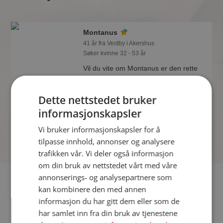
Montanus
41 år fra Vestby i Akershus
Søker kvinne 32 - 53 år
Vil du vite om Montanus er den rette
for deg? Bli medlem og se hva
Montanus liker å gjøre om kvelden.
Dette nettstedet bruker
Kanskje en treningsentusiast som deg
selv?
informasjonskapsler
Vi bruker informasjonskapsler for å
tilpasse innhold, annonser og analysere
trafikken vår. Vi deler også informasjon
om din bruk av nettstedet vårt med våre
annonserings- og analysepartnere som
Fler single
kan kombinere den med annen
informasjon du har gitt dem eller som de
Flere singlemenn fra Vestby
:
Joacim
,
Per
,
Roar
har samlet inn fra din bruk av tjenestene
Kvinner fra Vestby