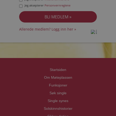
Jeg aksepterer
Personvernreglene
Allerede medlem? Logg inn her »
prot
prot
Priva
Priva
Startsiden
Om Møteplassen
Funksjoner
Søk single
Single synes
Solskinnshistorier