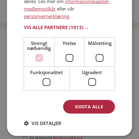
deres. Les mer om
informasjonskapsler
,
Date kvinner i Norge
medlemsvilkår
eller vår
Date menn i Norge
personvernerklæring
.
VIS ALLE PARTNERE
(1913) →
Bli medlem gratis!
Strengt
Ytelse
Målretting
nødvendig
Jeg er en:
Mann
Kvinne
Funksjonalitet
Ugradert
Min alder:
GODTA ALLE
VIS DETALJER
Jeg aksepterer
Medlemsvilkårene