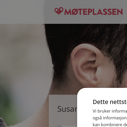
Dette netts
Susanne, single kvi
Vi bruker informa
også informasjon
kan kombinere de