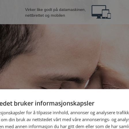
Virker like godt på datamaskinen,
nettbrettet og mobilen
tedet bruker informasjonskapsler
nne fra Ringerike
B
sjonskapsler for å tilpasse innhold, annonser og analysere trafikk
 om din bruk av nettstedet vårt med våre annonserings- og anal
n med annen informasjon du har gitt dem eller som de har samlet
Jeg er en: