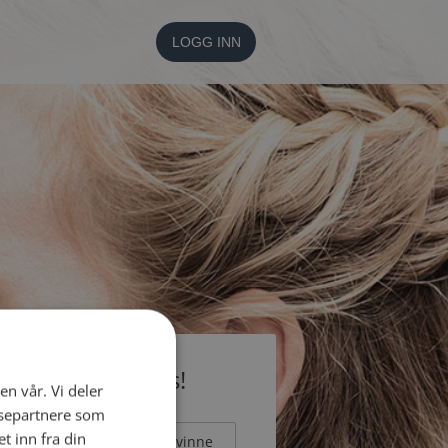
LOGG INN
li medlem gratis!
en vår. Vi deler
ysepartnere som
 inn fra din
Mann
Kvinne