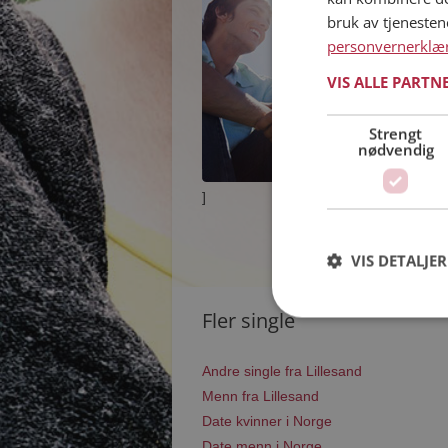
bruk av tjeneste
personvernerklæ
VIS ALLE PARTN
Strengt
nødvendig
]
VIS DETALJER
Fler single
Andre single fra Lillesand
Menn fra Lillesand
Date kvinner i Norge
Date menn i Norge