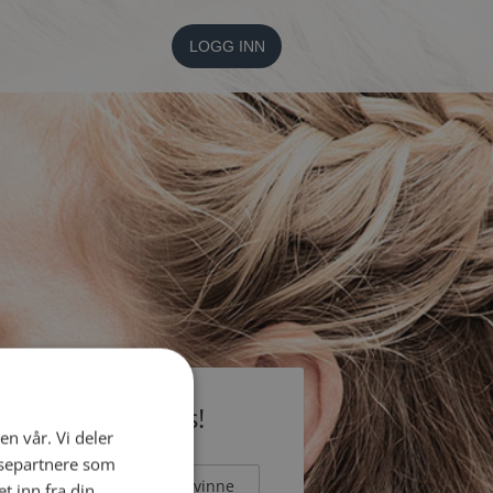
LOGG INN
li medlem gratis!
en vår. Vi deler
ysepartnere som
Mann
Kvinne
 inn fra din