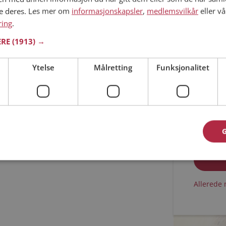
ne deres. Les mer om
informasjonskapsler
,
medlemsvilkår
eller vå
Min alder
ring
.
ERE
(1913) →
Ytelse
Målretting
Funksjonalitet
Jeg aks
Jeg aks
Allerede 