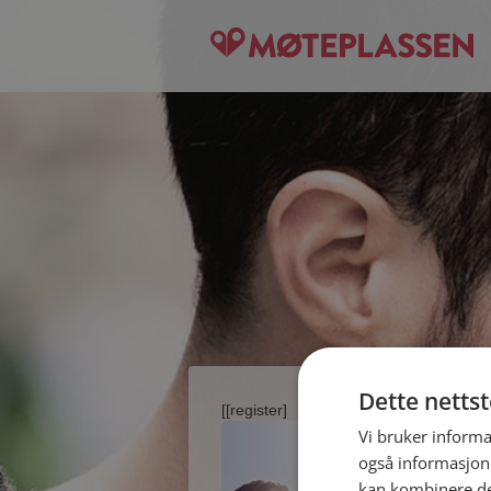
Dette netts
[[register]
Vi bruker informa
også informasjon
kan kombinere de