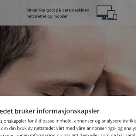
Virker like godt på datamaskinen,
nettbrettet og mobilen
tedet bruker informasjonskapsler
B
sjonskapsler for å tilpasse innhold, annonser og analysere trafikk
 om din bruk av nettstedet vårt med våre annonserings- og anal
Jeg er en:
n med annen informasjon du har gitt dem eller som de har samlet