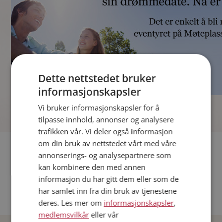
Dette nettstedet bruker
informasjonskapsler
]
Vi bruker informasjonskapsler for å
tilpasse innhold, annonser og analysere
trafikken vår. Vi deler også informasjon
om din bruk av nettstedet vårt med våre
Fler single
annonserings- og analysepartnere som
kan kombinere den med annen
Andre single fra Oslo
informasjon du har gitt dem eller som de
Date menn i Norge
har samlet inn fra din bruk av tjenestene
Date kvinner i Norge
deres. Les mer om
informasjonskapsler
,
medlemsvilkår
eller vår