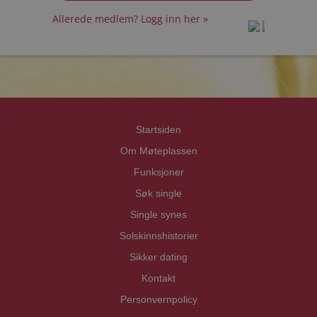
Allerede medlem? Logg inn her »
prot
prot
Priva
Priva
Startsiden
Om Møteplassen
Funksjoner
Søk single
Single synes
Solskinnshistorier
Sikker dating
Kontakt
Personvernpolicy