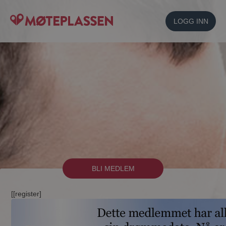
LOGG INN
BLI MEDLEM
[[register]