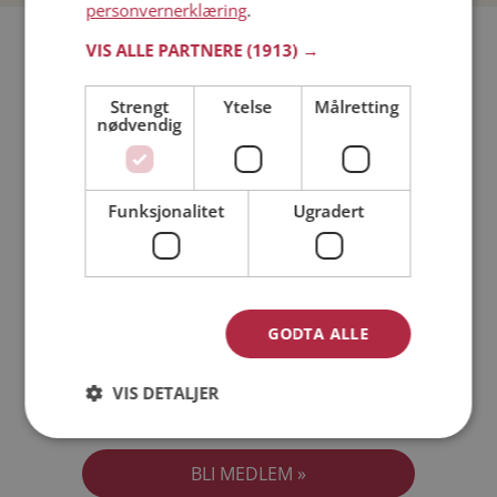
personvernerklæring
.
Bli medlem gratis!
VIS ALLE PARTNERE
(1913) →
Strengt
Ytelse
Målretting
Jeg er en:
Mann
Kvinne
nødvendig
Min alder:
Funksjonalitet
Ugradert
GODTA ALLE
VIS DETALJER
Jeg aksepterer
Medlemsvilkårene
Jeg aksepterer
Personvernreglene