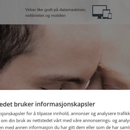
Virker like godt på datamaskinen,
nettbrettet og mobilen
tedet bruker informasjonskapsler
ann fra Hustadvika
B
sjonskapsler for å tilpasse innhold, annonser og analysere trafikk
 om din bruk av nettstedet vårt med våre annonserings- og anal
n med annen informasjon du har gitt dem eller som de har samlet
Jeg er en: