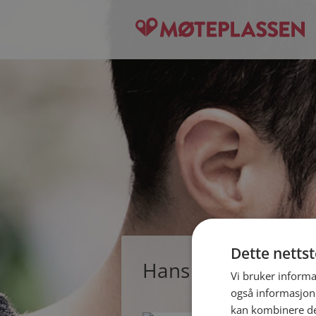
Dette netts
Hans Ole, single m
Vi bruker informa
også informasjon
kan kombinere de