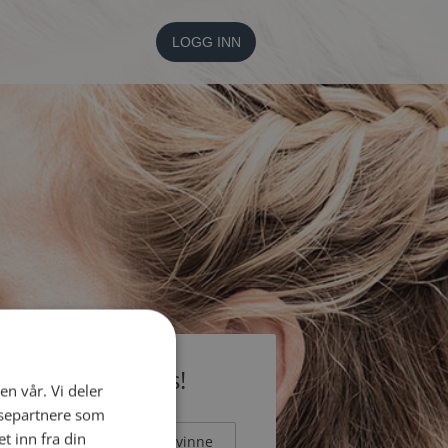
LOGG INN
li medlem gratis!
en vår. Vi deler
ysepartnere som
 inn fra din
Mann
Kvinne