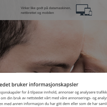
Virker like godt på datamaskinen,
nettbrettet og mobilen
tedet bruker informasjonskapsler
B
sjonskapsler for å tilpasse innhold, annonser og analysere trafikk
 om din bruk av nettstedet vårt med våre annonserings- og anal
n med annen informasjon du har gitt dem eller som de har samlet
Jeg er en: