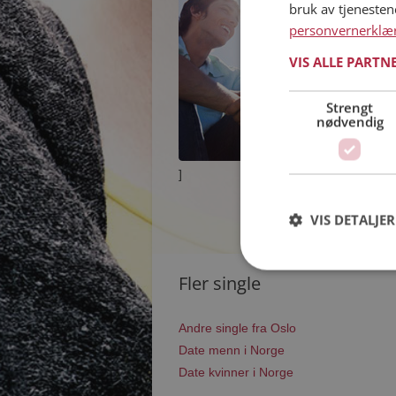
bruk av tjeneste
personvernerklæ
VIS ALLE PARTN
Strengt
nødvendig
]
VIS DETALJER
Fler single
Andre single fra Oslo
Date menn i Norge
Date kvinner i Norge