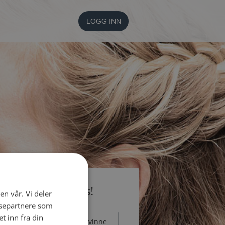
LOGG INN
li medlem gratis!
en vår. Vi deler
ysepartnere som
 inn fra din
Mann
Kvinne