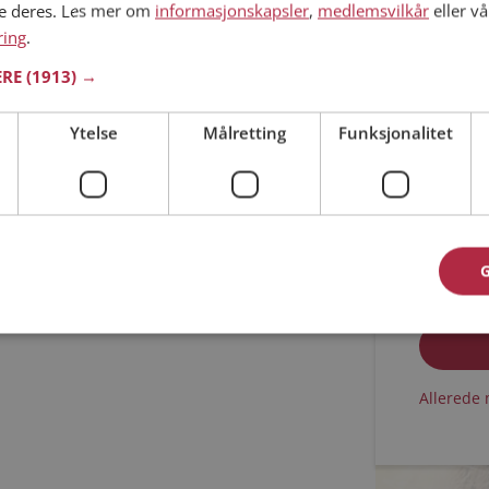
ne deres. Les mer om
informasjonskapsler
,
medlemsvilkår
eller vå
ring
.
Min alder
ERE
(1913) →
Ytelse
Målretting
Funksjonalitet
Jeg aks
Jeg aks
Allerede 