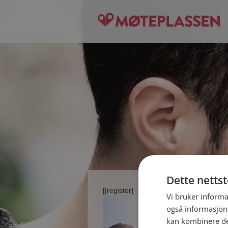
Dette netts
[[register]
Vi bruker informa
også informasjon
kan kombinere de