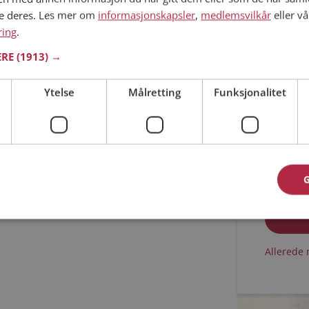
ne deres. Les mer om
informasjonskapsler
,
medlemsvilkår
eller vå
Min alder
ring
.
ERE
(1913) →
Ytelse
Målretting
Funksjonalitet
Jeg aks
Jeg aks
Allerede 