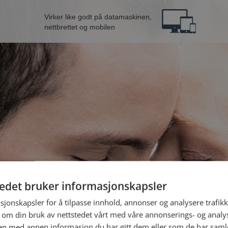
Virker like godt på datamaskinen,
nettbrettet og mobilen
tedet bruker informasjonskapsler
B
sjonskapsler for å tilpasse innhold, annonser og analysere trafikk
 om din bruk av nettstedet vårt med våre annonserings- og anal
Jeg er en:
n med annen informasjon du har gitt dem eller som de har samlet