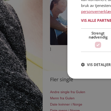
bruk av tjeneste
personvernerklæ
VIS ALLE PARTN
Strengt
nødvendig
]
VIS DETALJER
Fler single
Andre single fra Gulen
Menn fra Gulen
Date kvinner i Norge
Date menn i Norge