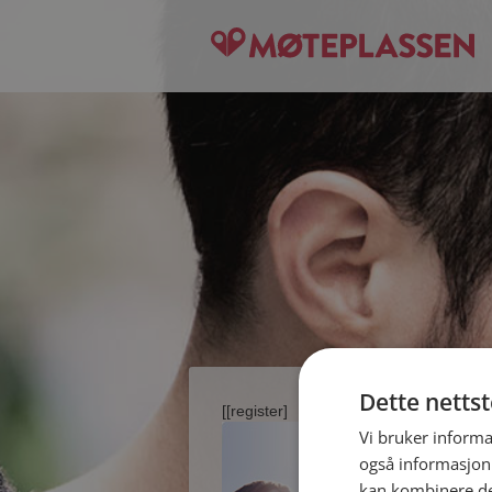
Dette netts
[[register]
Vi bruker informa
også informasjon
kan kombinere de