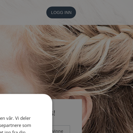
LOGG INN
li medlem gratis!
en vår. Vi deler
ysepartnere som
Mann
Kvinne
 inn fra din