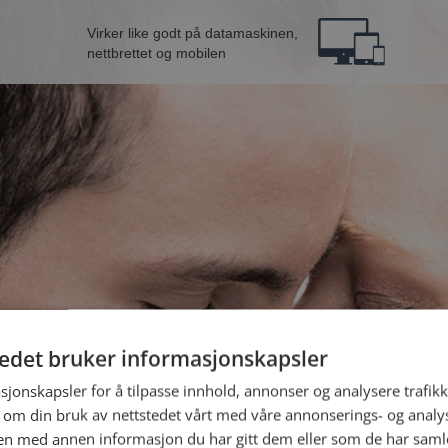
Virker like godt på datamaskinen,
nettbrettet og mobilen
tedet bruker informasjonskapsler
ra Sola
B
sjonskapsler for å tilpasse innhold, annonser og analysere trafikk
 om din bruk av nettstedet vårt med våre annonserings- og anal
n med annen informasjon du har gitt dem eller som de har samlet
Jeg er en: