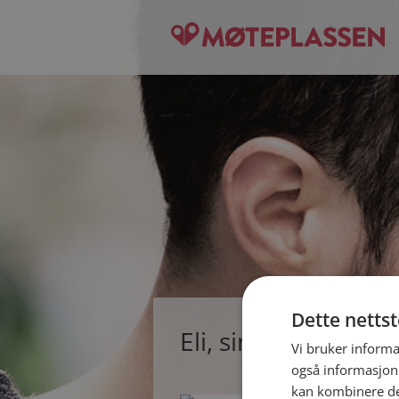
Dette netts
Eli, single kvinne f
Vi bruker informa
også informasjon
kan kombinere de