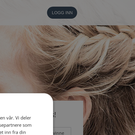
LOGG INN
li medlem gratis!
en vår. Vi deler
ysepartnere som
 inn fra din
Mann
Kvinne