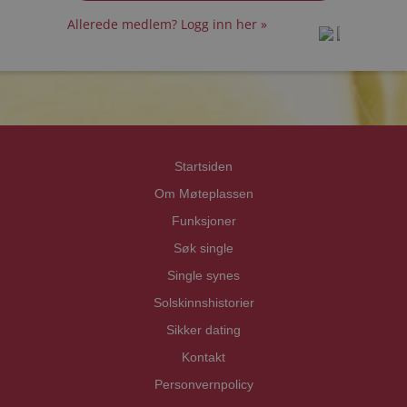
Allerede medlem? Logg inn her »
prot
prot
Priva
Priva
Startsiden
Om Møteplassen
Funksjoner
Søk single
Single synes
Solskinnshistorier
Sikker dating
Kontakt
Personvernpolicy