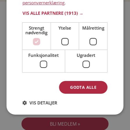
personvernerklæring
.
Bli medlem gratis!
VIS ALLE PARTNERE
(1913) →
Strengt
Ytelse
Målretting
Jeg er en:
Mann
Kvinne
nødvendig
Min alder:
Funksjonalitet
Ugradert
GODTA ALLE
VIS DETALJER
Jeg aksepterer
Medlemsvilkårene
Jeg aksepterer
Personvernreglene