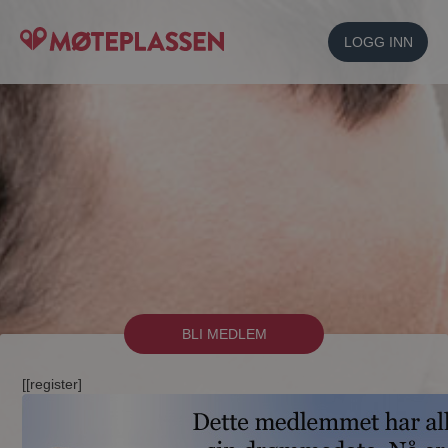
LOGG INN
BLI MEDLEM
[[register]