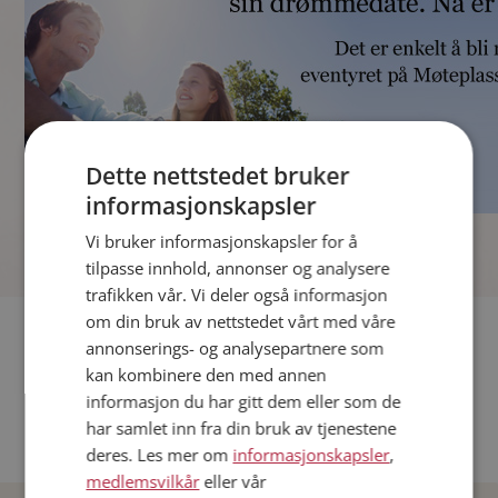
Dette nettstedet bruker
informasjonskapsler
]
Vi bruker informasjonskapsler for å
tilpasse innhold, annonser og analysere
trafikken vår. Vi deler også informasjon
om din bruk av nettstedet vårt med våre
Fler single
annonserings- og analysepartnere som
kan kombinere den med annen
Andre single fra Oslo
informasjon du har gitt dem eller som de
Date menn i Norge
har samlet inn fra din bruk av tjenestene
Date kvinner i Norge
deres. Les mer om
informasjonskapsler
,
medlemsvilkår
eller vår