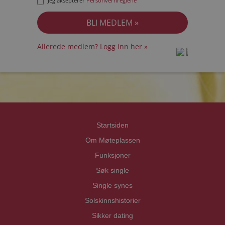
Jeg aksepterer
Personvernreglene
Allerede medlem? Logg inn her »
prot
prot
Priva
Priva
Startsiden
Om Møteplassen
Funksjoner
Søk single
Single synes
Solskinnshistorier
Sikker dating