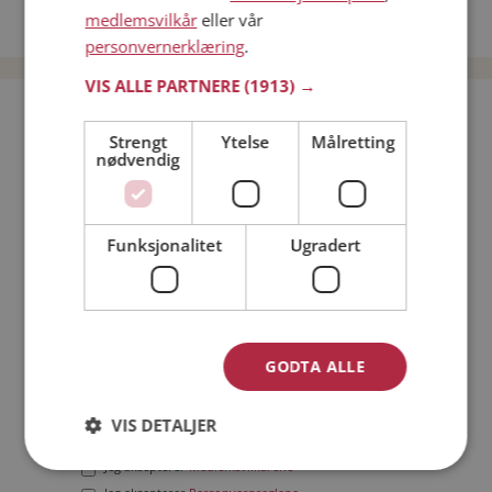
medlemsvilkår
eller vår
Date menn i Norge
personvernerklæring
.
VIS ALLE PARTNERE
(1913) →
Bli medlem gratis!
Strengt
Ytelse
Målretting
nødvendig
Jeg er en:
Mann
Kvinne
Min alder:
Funksjonalitet
Ugradert
GODTA ALLE
VIS DETALJER
Jeg aksepterer
Medlemsvilkårene