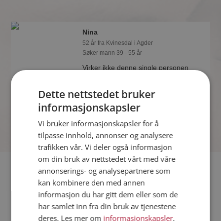
Nina
52 år fra Kvinesdal i Agder
Søker mann 39 - 55 år
Virker ikke denne single personen
hyggelig? Det tar bare ett minutt å bli
medlem på Møteplassen, slik at du kan
Dette nettstedet bruker
finne ut alt om Nina.
informasjonskapsler
Vi bruker informasjonskapsler for å
tilpasse innhold, annonser og analysere
trafikken vår. Vi deler også informasjon
om din bruk av nettstedet vårt med våre
Fler single
annonserings- og analysepartnere som
kan kombinere den med annen
informasjon du har gitt dem eller som de
Flere singlekvinner fra Kvinesdal
:
Tory
,
Nadezhda
,
Monica
har samlet inn fra din bruk av tjenestene
Menn fra Kvinesdal
deres. Les mer om
informasjonskapsler
,
Date kvinner i Norge