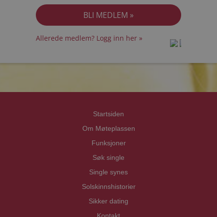
Allerede medlem? Logg inn her »
prot
prot
Priva
Priva
Startsiden
Om Møteplassen
Funksjoner
Søk single
Single synes
Solskinnshistorier
Sikker dating
Kontakt