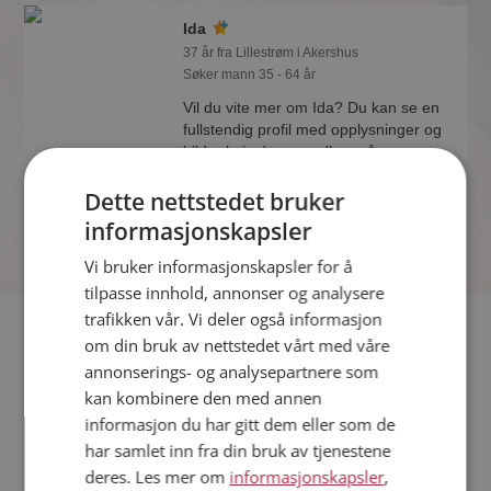
Ida
37 år fra Lillestrøm i Akershus
Søker mann 35 - 64 år
Vil du vite mer om Ida? Du kan se en
fullstendig profil med opplysninger og
bilder hvis du er medlem på
Møteplassen.
Dette nettstedet bruker
informasjonskapsler
Vi bruker informasjonskapsler for å
tilpasse innhold, annonser og analysere
trafikken vår. Vi deler også informasjon
Fler single
om din bruk av nettstedet vårt med våre
annonserings- og analysepartnere som
Flere singlekvinner fra Lillestrøm
:
Gosia
,
Aud Inger
,
Anne
kan kombinere den med annen
Mette
informasjon du har gitt dem eller som de
Menn fra Lillestrøm
har samlet inn fra din bruk av tjenestene
Date kvinner i Norge
deres. Les mer om
informasjonskapsler
,