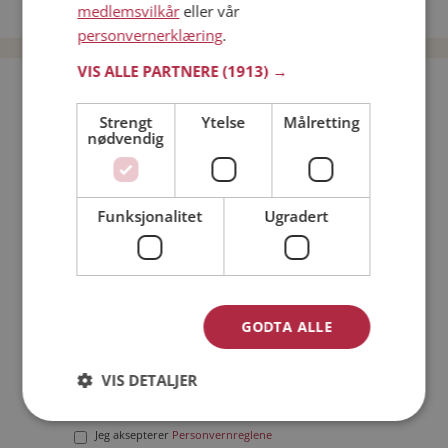
Date menn i Norge
medlemsvilkår
eller vår
personvernerklæring
.
VIS ALLE PARTNERE
(1913) →
Bli medlem gratis!
Strengt
Ytelse
Målretting
nødvendig
Jeg er en:
Mann
Kvinne
Min alder:
Funksjonalitet
Ugradert
GODTA ALLE
VIS DETALJER
Jeg aksepterer
Medlemsvilkårene
Jeg aksepterer
Personvernreglene