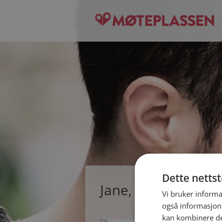
Dette netts
Jane, single kvinn
Vi bruker informa
også informasjon
kan kombinere de