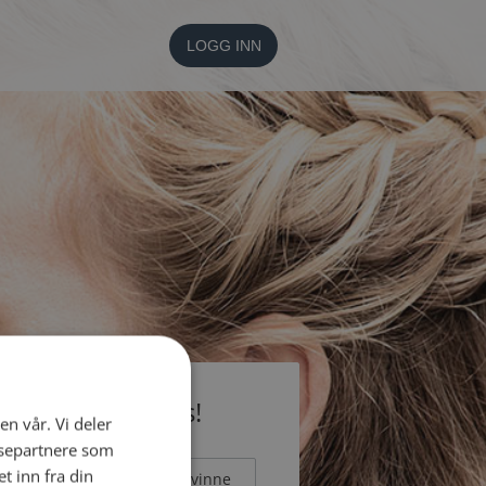
LOGG INN
li medlem gratis!
en vår. Vi deler
ysepartnere som
 inn fra din
Mann
Kvinne