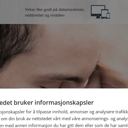
Virker like godt på datamaskinen,
nettbrettet og mobilen
tedet bruker informasjonskapsler
e fra Trondheim
B
sjonskapsler for å tilpasse innhold, annonser og analysere trafikk
 om din bruk av nettstedet vårt med våre annonserings- og anal
n med annen informasjon du har gitt dem eller som de har samlet
Jeg er en: