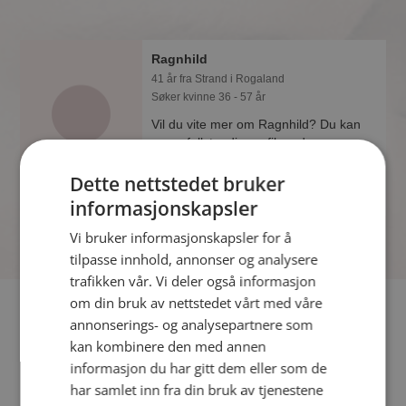
Ragnhild
41 år fra Strand i Rogaland
Søker kvinne 36 - 57 år
Vil du vite mer om Ragnhild? Du kan
se en fullstendig profil med
opplysninger og bilder hvis du er
Dette nettstedet bruker
medlem på Møteplassen.
informasjonskapsler
Vi bruker informasjonskapsler for å
tilpasse innhold, annonser og analysere
trafikken vår. Vi deler også informasjon
om din bruk av nettstedet vårt med våre
Fler single
annonserings- og analysepartnere som
kan kombinere den med annen
Flere singlekvinner fra Strand
:
Inger Kristine
,
Bente
,
Ellen
informasjon du har gitt dem eller som de
Valle
har samlet inn fra din bruk av tjenestene
Menn fra Strand