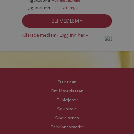
Jeg aksepterer
Medlemsvilkårene
Jeg aksepterer
Personvernreglene
Allerede medlem? Logg inn her »
prot
prot
Priva
Priva
Startsiden
Om Møteplassen
Funksjoner
Søk single
Single synes
Solskinnshistorier