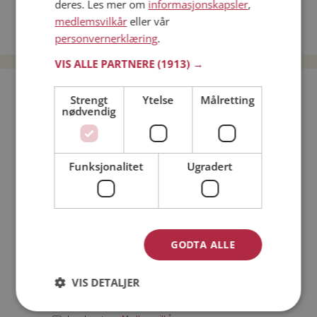
deres. Les mer om
informasjonskapsler
,
Date kvinner i Norge
medlemsvilkår
eller vår
Date menn i Norge
personvernerklæring
.
VIS ALLE PARTNERE
(1913) →
Bli medlem gratis!
Strengt
Ytelse
Målretting
nødvendig
Jeg er en:
Mann
Kvinne
Funksjonalitet
Ugradert
Min alder:
GODTA ALLE
VIS DETALJER