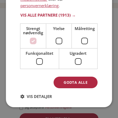
personvernerklæring
.
VIS ALLE PARTNERE
(1913) →
Bli medlem gratis!
Strengt
Ytelse
Målretting
nødvendig
Jeg er en:
Mann
Kvinne
Min alder:
Funksjonalitet
Ugradert
GODTA ALLE
VIS DETALJER
Jeg aksepterer
Medlemsvilkårene
Jeg aksepterer
Personvernreglene