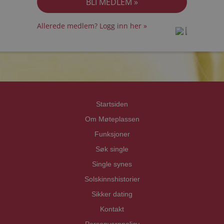
Allerede medlem? Logg inn her »
prot
prot
Priva
Priva
Startsiden
Om Møteplassen
Funksjoner
Søk single
Single synes
Solskinnshistorier
Sikker dating
Kontakt