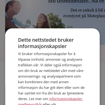
Dette nettstedet bruker
informasjonskapsler
]
Vi bruker informasjonskapsler for å
tilpasse innhold, annonser og analysere
trafikken vår. Vi deler også informasjon
Fler single
om din bruk av nettstedet vårt med våre
annonserings- og analysepartnere som
kan kombinere den med annen
Andre single fra Hamar
informasjon du har gitt dem eller som de
Menn fra Hamar
har samlet inn fra din bruk av tjenestene
Date kvinner i Norge
deres. Les mer om
informasjonskapsler
,
Date menn i Norge
medlemsvilkår
eller vår