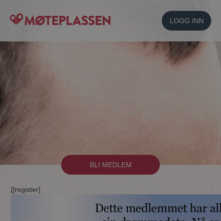
LOGG INN
BLI MEDLEM
[[register]