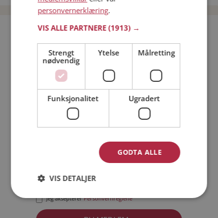
personvernerklæring
.
VIS ALLE PARTNERE
(1913) →
Bli medlem gratis!
Strengt
Ytelse
Målretting
nødvendig
Jeg er en:
Mann
Kvinne
Min alder:
Funksjonalitet
Ugradert
GODTA ALLE
VIS DETALJER
Jeg aksepterer
Medlemsvilkårene
Jeg aksepterer
Personvernreglene