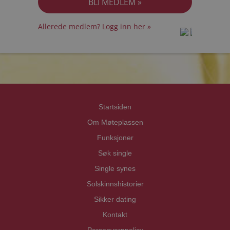
Allerede medlem? Logg inn her »
prot
prot
Priva
Priva
Startsiden
Om Møteplassen
Funksjoner
Søk single
Single synes
Solskinnshistorier
Sikker dating
Kontakt