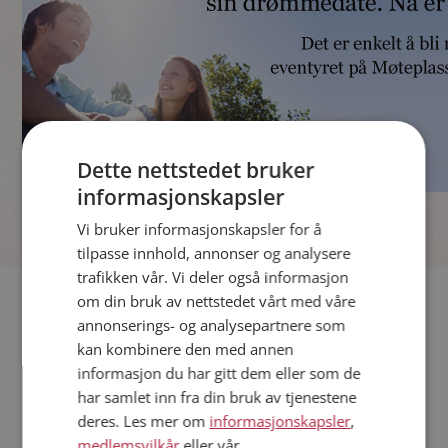
Dette nettstedet bruker
informasjonskapsler
]
Vi bruker informasjonskapsler for å
tilpasse innhold, annonser og analysere
trafikken vår. Vi deler også informasjon
Fler single
om din bruk av nettstedet vårt med våre
annonserings- og analysepartnere som
kan kombinere den med annen
Andre single fra Bærum
informasjon du har gitt dem eller som de
Menn fra Bærum
har samlet inn fra din bruk av tjenestene
Date kvinner i Norge
deres. Les mer om
informasjonskapsler
,
Date menn i Norge
medlemsvilkår
eller vår