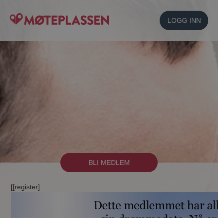
LOGG INN
BLI MEDLEM
[[register]