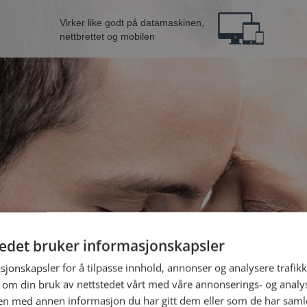
Virker like godt på datamaskinen,
nettbrettet og mobilen
tedet bruker informasjonskapsler
nne fra Gran
B
sjonskapsler for å tilpasse innhold, annonser og analysere trafikk
 om din bruk av nettstedet vårt med våre annonserings- og anal
n med annen informasjon du har gitt dem eller som de har samlet
Jeg er en: