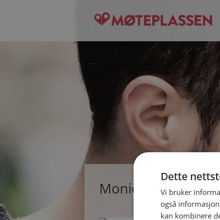
Dette netts
Monica, single kvi
Vi bruker informa
også informasjon
kan kombinere de