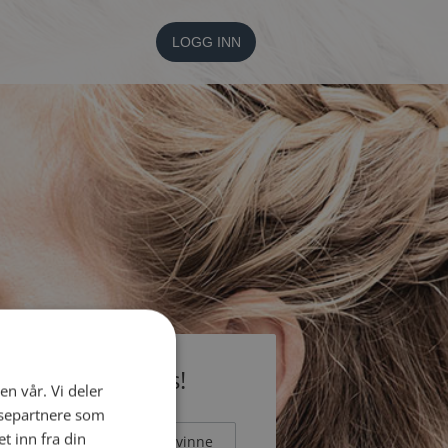
LOGG INN
li medlem gratis!
en vår. Vi deler
ysepartnere som
 inn fra din
Mann
Kvinne