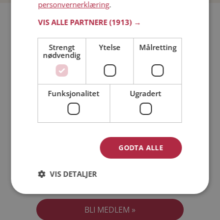
personvernerklæring
.
Bli medlem gratis!
VIS ALLE PARTNERE
(1913) →
Strengt
Ytelse
Målretting
Jeg er en:
Mann
Kvinne
nødvendig
Min alder:
Funksjonalitet
Ugradert
GODTA ALLE
VIS DETALJER
Jeg aksepterer
Medlemsvilkårene
Jeg aksepterer
Personvernreglene