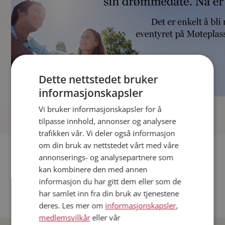
Dette nettstedet bruker
informasjonskapsler
]
Vi bruker informasjonskapsler for å
tilpasse innhold, annonser og analysere
trafikken vår. Vi deler også informasjon
om din bruk av nettstedet vårt med våre
Fler single
annonserings- og analysepartnere som
kan kombinere den med annen
Andre single fra Oslo
informasjon du har gitt dem eller som de
Date menn i Norge
har samlet inn fra din bruk av tjenestene
Date kvinner i Norge
deres. Les mer om
informasjonskapsler
,
medlemsvilkår
eller vår