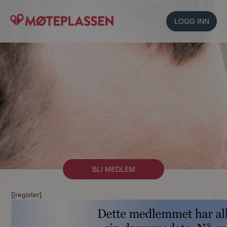
LOGG INN
BLI MEDLEM
[[register]