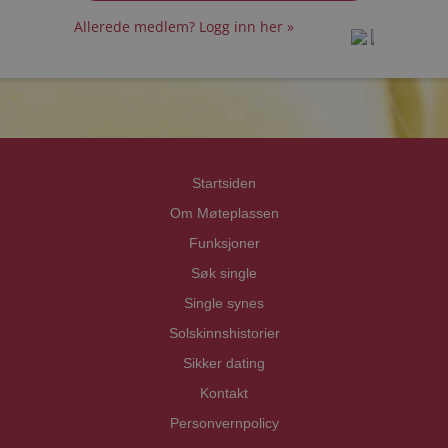
Allerede medlem? Logg inn her »
prot
prot
Priva
Priva
Startsiden
Om Møteplassen
Funksjoner
Søk single
Single synes
Solskinnshistorier
Sikker dating
Kontakt
Personvernpolicy