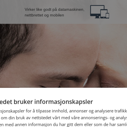
Virker like godt på datamaskinen,
nettbrettet og mobilen
tedet bruker informasjonskapsler
fra Sarpsborg
B
sjonskapsler for å tilpasse innhold, annonser og analysere trafikk
 om din bruk av nettstedet vårt med våre annonserings- og anal
n med annen informasjon du har gitt dem eller som de har samlet
Jeg er en: