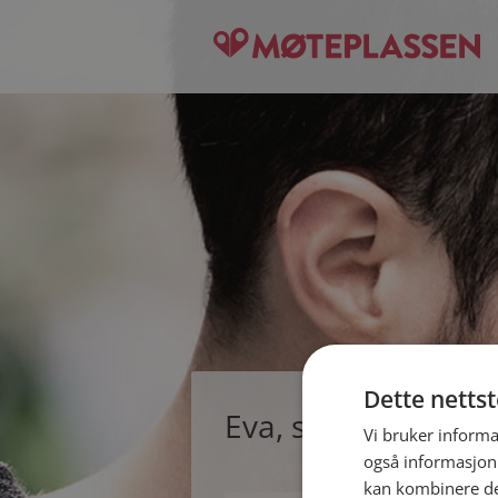
Dette netts
Eva, single kvinne 
Vi bruker informa
også informasjon
kan kombinere de