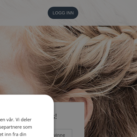
LOGG INN
li medlem gratis!
en vår. Vi deler
ysepartnere som
 inn fra din
Mann
Kvinne