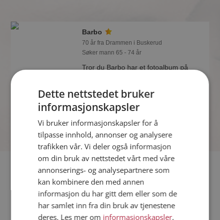
Barbo
70 år fra Drammen i Buskerud
Søker mann 65 - 74 år
Tror du Barbo har et fotoalbum på
Møteplassen? Bli medlem og se selv.
Det finnes tusener av fotoalbum med
Dette nettstedet bruker
spennende bilder på sidene.
informasjonskapsler
Vi bruker informasjonskapsler for å
tilpasse innhold, annonser og analysere
trafikken vår. Vi deler også informasjon
om din bruk av nettstedet vårt med våre
Fler single
annonserings- og analysepartnere som
kan kombinere den med annen
informasjon du har gitt dem eller som de
Flere singlekvinner fra Drammen
:
Mandy
,
Merethe
,
Anne
har samlet inn fra din bruk av tjenestene
Menn fra Drammen
deres. Les mer om
informasjonskapsler
,
Date kvinner i Norge