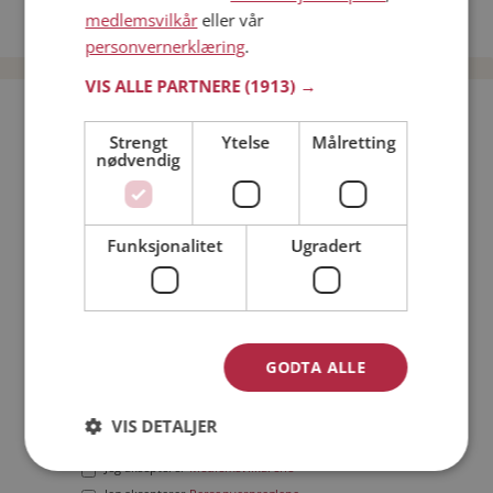
medlemsvilkår
eller vår
Date menn i Norge
personvernerklæring
.
VIS ALLE PARTNERE
(1913) →
Bli medlem gratis!
Strengt
Ytelse
Målretting
nødvendig
Jeg er en:
Mann
Kvinne
Min alder:
Funksjonalitet
Ugradert
GODTA ALLE
VIS DETALJER
Jeg aksepterer
Medlemsvilkårene