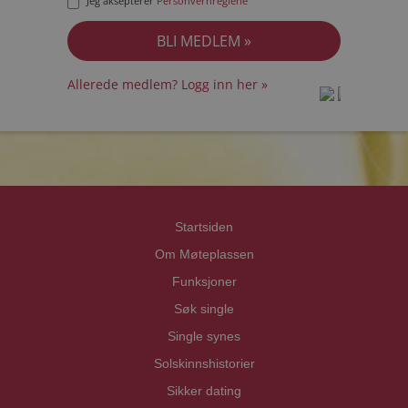
Jeg aksepterer
Personvernreglene
Allerede medlem? Logg inn her »
prot
prot
Priva
Priva
Startsiden
Om Møteplassen
Funksjoner
Søk single
Single synes
Solskinnshistorier
Sikker dating