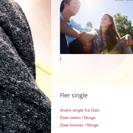
]
Fler single
Andre single fra Oslo
Date menn i Norge
Date kvinner i Norge