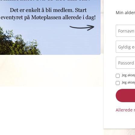
Min alder
Jeg aks
Jeg aks
Allerede 