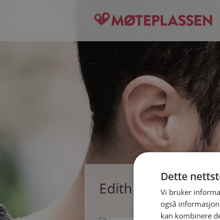
Dette netts
Edith Anita, single
Vi bruker informa
også informasjon
kan kombinere de