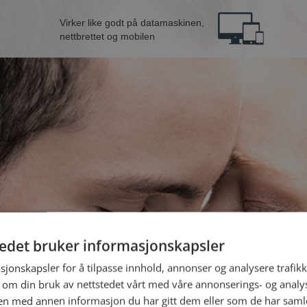
Virker like godt på datamaskinen,
nettbrettet og mobilen
tedet bruker informasjonskapsler
 kvinne fra Skien
B
sjonskapsler for å tilpasse innhold, annonser og analysere trafikk
 om din bruk av nettstedet vårt med våre annonserings- og anal
n med annen informasjon du har gitt dem eller som de har samlet
Jeg er en: