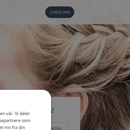
LOGG INN
li medlem gratis!
en vår. Vi deler
ysepartnere som
 inn fra din
Mann
Kvinne