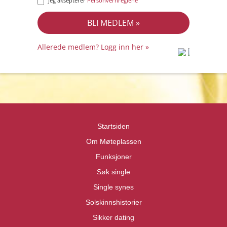
Jeg aksepterer
Personvernreglene
Allerede medlem? Logg inn her »
prot
prot
Priva
Priva
Startsiden
Om Møteplassen
Funksjoner
Søk single
Single synes
Solskinnshistorier
Sikker dating