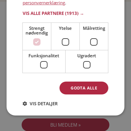
personvernerklæring
.
Bli medlem gratis!
VIS ALLE PARTNERE
(1913) →
Strengt
Ytelse
Målretting
Jeg er en:
Mann
Kvinne
nødvendig
Min alder:
Funksjonalitet
Ugradert
GODTA ALLE
VIS DETALJER
Jeg aksepterer
Medlemsvilkårene
Jeg aksepterer
Personvernreglene