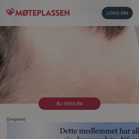
LOGG INN
BLI MEDLEM
[[register]