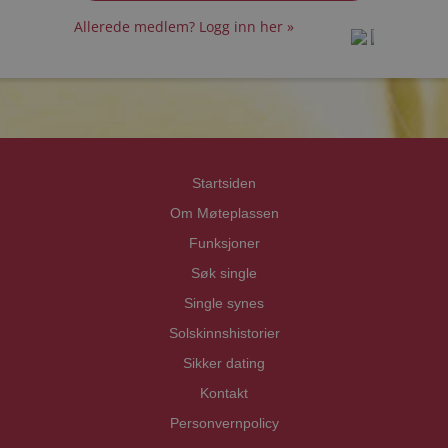
Allerede medlem? Logg inn her »
prot
prot
Priva
Priva
Startsiden
Om Møteplassen
Funksjoner
Søk single
Single synes
Solskinnshistorier
Sikker dating
Kontakt
Personvernpolicy