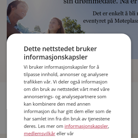
Dette nettstedet bruker
informasjonskapsler
]
Vi bruker informasjonskapsler for å
tilpasse innhold, annonser og analysere
trafikken vår. Vi deler også informasjon
om din bruk av nettstedet vårt med våre
Fler single
annonserings- og analysepartnere som
kan kombinere den med annen
Andre single fra Oslo
informasjon du har gitt dem eller som de
Date menn i Norge
har samlet inn fra din bruk av tjenestene
Date kvinner i Norge
deres. Les mer om
informasjonskapsler
,
medlemsvilkår
eller vår