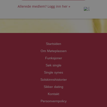
Allerede medlem? Logg inn her »
prot
prot
Priva
Priva
Startsiden
Om Møteplassen
Funksjoner
Søk single
Single synes
Solskinnshistorier
Sikker dating
Kontakt
Personvernpolicy