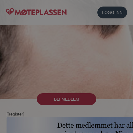
LOGG INN
BLI MEDLEM
[[register]