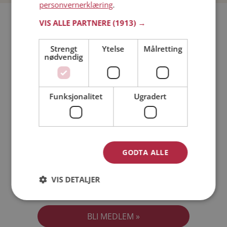
personvernerklæring
.
Bli medlem gratis!
VIS ALLE PARTNERE
(1913) →
Strengt
Ytelse
Målretting
Jeg er en:
Mann
Kvinne
nødvendig
Min alder:
Funksjonalitet
Ugradert
GODTA ALLE
VIS DETALJER
Jeg aksepterer
Medlemsvilkårene
Jeg aksepterer
Personvernreglene