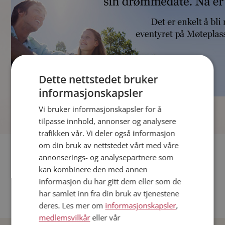
Dette nettstedet bruker
informasjonskapsler
]
Vi bruker informasjonskapsler for å
tilpasse innhold, annonser og analysere
trafikken vår. Vi deler også informasjon
om din bruk av nettstedet vårt med våre
Fler single
annonserings- og analysepartnere som
kan kombinere den med annen
Andre single fra Oslo
informasjon du har gitt dem eller som de
Date menn i Norge
har samlet inn fra din bruk av tjenestene
Date kvinner i Norge
deres. Les mer om
informasjonskapsler
,
medlemsvilkår
eller vår