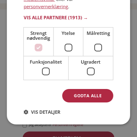
personvernerklæring
.
VIS ALLE PARTNERE
(1913) →
Bli medlem gratis!
Strengt
Ytelse
Målretting
nødvendig
Jeg er en:
Mann
Kvinne
Min alder:
Funksjonalitet
Ugradert
GODTA ALLE
VIS DETALJER
Jeg aksepterer
Medlemsvilkårene
Jeg aksepterer
Personvernreglene