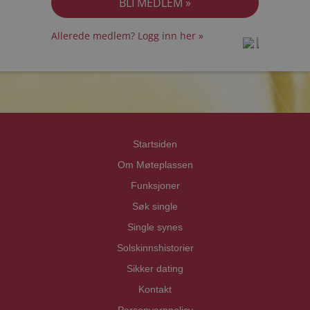
Allerede medlem? Logg inn her »
prot
prot
Priva
Priva
Startsiden
Om Møteplassen
Funksjoner
Søk single
Single synes
Solskinnshistorier
Sikker dating
Kontakt