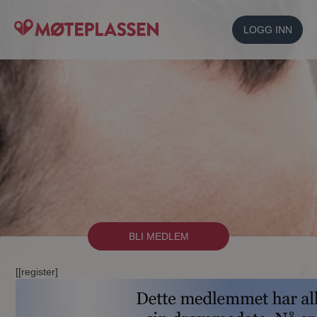
LOGG INN
BLI MEDLEM
[[register]