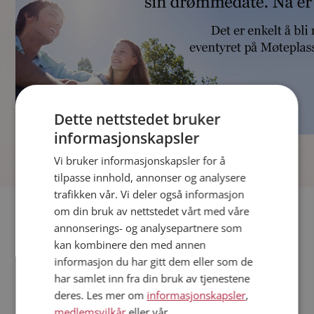
Dette nettstedet bruker
informasjonskapsler
]
Vi bruker informasjonskapsler for å
tilpasse innhold, annonser og analysere
trafikken vår. Vi deler også informasjon
Fler single
om din bruk av nettstedet vårt med våre
annonserings- og analysepartnere som
kan kombinere den med annen
Andre single fra Tønsberg
informasjon du har gitt dem eller som de
Kvinner fra Tønsberg
har samlet inn fra din bruk av tjenestene
Date kvinner i Norge
deres. Les mer om
informasjonskapsler
,
Date menn i Norge
medlemsvilkår
eller vår