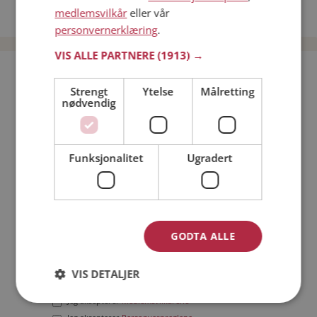
medlemsvilkår
eller vår
Date menn i Norge
personvernerklæring
.
VIS ALLE PARTNERE
(1913) →
Bli medlem gratis!
Strengt
Ytelse
Målretting
nødvendig
Jeg er en:
Mann
Kvinne
Min alder:
Funksjonalitet
Ugradert
GODTA ALLE
VIS DETALJER
Jeg aksepterer
Medlemsvilkårene