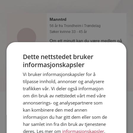
Manntrd
56 år fra Trondheim i Trøndelag
Søker kvinne 33 - 45 år
Om ett minutt kan du være medlem på
Møteplassen, og se om Manntrd er
drømmende eller praktisk! Det er
Dette nettstedet bruker
lettere å finne kjærligheten på nettet!
informasjonskapsler
Vi bruker informasjonskapsler for å
tilpasse innhold, annonser og analysere
trafikken vår. Vi deler også informasjon
om din bruk av nettstedet vårt med våre
Fler single
annonserings- og analysepartnere som
kan kombinere den med annen
informasjon du har gitt dem eller som de
Flere singlemenn fra Trondheim
:
Bjørn
,
Asle
,
Hans
har samlet inn fra din bruk av tjenestene
Kvinner fra Trondheim
deres. Les mer om
informasjonskapsler
,
Date kvinner i Norge