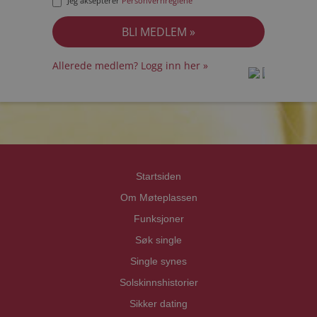
Jeg aksepterer
Personvernreglene
Allerede medlem? Logg inn her »
prot
prot
Priva
Priva
Startsiden
Om Møteplassen
Funksjoner
Søk single
Single synes
Solskinnshistorier
Sikker dating