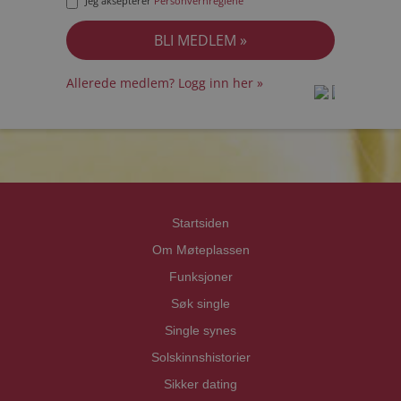
Jeg aksepterer
Personvernreglene
Allerede medlem? Logg inn her »
prot
prot
Priva
Priva
Startsiden
Om Møteplassen
Funksjoner
Søk single
Single synes
Solskinnshistorier
Sikker dating