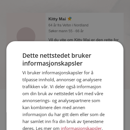
Kitty Mai
64 år fra Vefsn i Nordland
Søker mann 55 - 66 år
Vil du vite om Kitty Mai er den rette for
deg? Bli medlem og se hva Kitty Mai
liker å gjøre om kvelden. Kanskje en
Dette nettstedet bruker
treningsentusiast som deg selv?
informasjonskapsler
Vi bruker informasjonskapsler for å
tilpasse innhold, annonser og analysere
trafikken vår. Vi deler også informasjon
om din bruk av nettstedet vårt med våre
Fler single
annonserings- og analysepartnere som
kan kombinere den med annen
informasjon du har gitt dem eller som de
Flere singlekvinner fra Vefsn
:
Kristina
,
Wenche
,
Reidi
har samlet inn fra din bruk av tjenestene
Menn fra Vefsn
deres. Les mer om
informasjonskapsler
,
Date kvinner i Norge