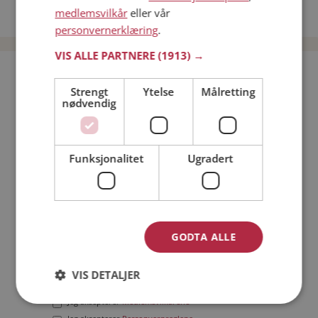
medlemsvilkår
eller vår
Date menn i Norge
personvernerklæring
.
VIS ALLE PARTNERE
(1913) →
Bli medlem gratis!
Strengt
Ytelse
Målretting
nødvendig
Jeg er en:
Mann
Kvinne
Min alder:
Funksjonalitet
Ugradert
GODTA ALLE
VIS DETALJER
Jeg aksepterer
Medlemsvilkårene