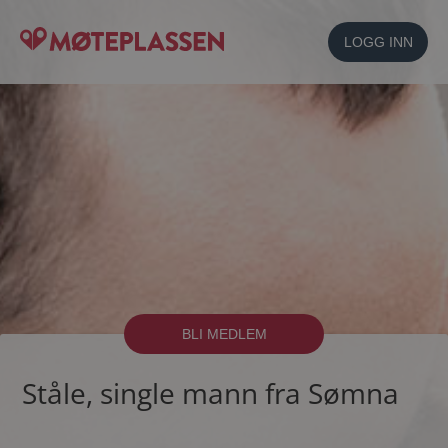
LOGG INN
BLI MEDLEM
Ståle, single mann fra Sømna