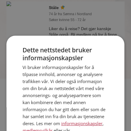
Ståle
74 år fra Sømna i Nordland
Søker kvinne 55 - 72 år
Liker du å reise? Det gjør kanskje
Ståle også. Bli medlem nå for å finne
svaret og mengder av andre
spennende fakta.
Dette nettstedet bruker
informasjonskapsler
Vi bruker informasjonskapsler for å
tilpasse innhold, annonser og analysere
trafikken vår. Vi deler også informasjon
Fler single
om din bruk av nettstedet vårt med våre
annonserings- og analysepartnere som
kan kombinere den med annen
Flere singlemenn fra Sømna
:
Olemann
,
Michael
,
Faks
informasjon du har gitt dem eller som de
Kvinner fra Sømna
har samlet inn fra din bruk av tjenestene
Date kvinner i Norge
deres. Les mer om
informasjonskapsler
,
Date menn i Norge
medlemsvilkår
eller vår