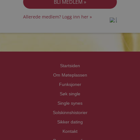
Allerede medlem? Logg inn her »
prot
prot
Priva
Priva
Startsiden
Om Møteplassen
Funksjoner
Søk single
Single synes
Solskinnshistorier
Sikker dating
Kontakt