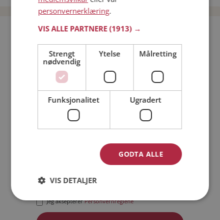
personvernerklæring
.
VIS ALLE PARTNERE
(1913) →
Bli medlem gratis!
Strengt
Ytelse
Målretting
nødvendig
Jeg er en:
Mann
Kvinne
Min alder:
Funksjonalitet
Ugradert
GODTA ALLE
VIS DETALJER
Jeg aksepterer
Medlemsvilkårene
Jeg aksepterer
Personvernreglene