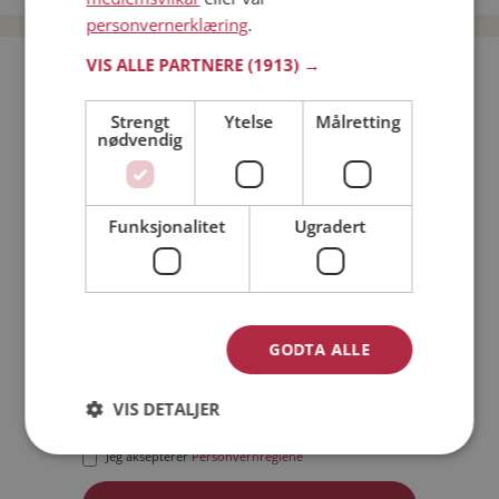
personvernerklæring
.
VIS ALLE PARTNERE
(1913) →
Bli medlem gratis!
Strengt
Ytelse
Målretting
nødvendig
Jeg er en:
Mann
Kvinne
Min alder:
Funksjonalitet
Ugradert
GODTA ALLE
VIS DETALJER
Jeg aksepterer
Medlemsvilkårene
Jeg aksepterer
Personvernreglene