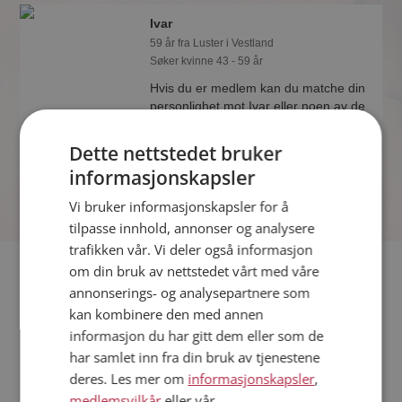
Ivar
59 år fra Luster i Vestland
Søker kvinne 43 - 59 år
Hvis du er medlem kan du matche din
personlighet mot Ivar eller noen av de
andre single. Kanskje passer dere
sammen som hånd i hanske?
Dette nettstedet bruker
informasjonskapsler
Vi bruker informasjonskapsler for å
tilpasse innhold, annonser og analysere
trafikken vår. Vi deler også informasjon
Fler single
om din bruk av nettstedet vårt med våre
annonserings- og analysepartnere som
kan kombinere den med annen
Flere singlemenn fra Luster
:
Vidar
,
Frank
,
René Spijkers
informasjon du har gitt dem eller som de
Kvinner fra Luster
har samlet inn fra din bruk av tjenestene
Date kvinner i Norge
deres. Les mer om
informasjonskapsler
,
Date menn i Norge
medlemsvilkår
eller vår