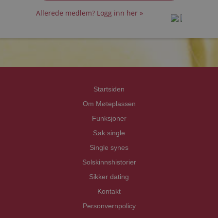
Allerede medlem? Logg inn her »
prot
prot
Priva
Priva
Startsiden
Om Møteplassen
Funksjoner
Søk single
Single synes
Solskinnshistorier
Sikker dating
Kontakt
Personvernpolicy