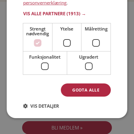
personvernerklæring
.
Bli medlem gratis!
VIS ALLE PARTNERE
(1913) →
Strengt
Ytelse
Målretting
Jeg er en:
Mann
Kvinne
nødvendig
Min alder:
Funksjonalitet
Ugradert
GODTA ALLE
VIS DETALJER
Jeg aksepterer
Medlemsvilkårene
Jeg aksepterer
Personvernreglene