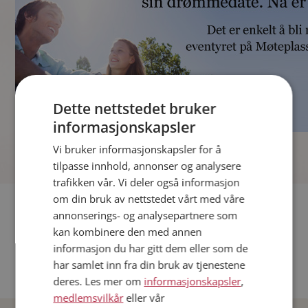
Dette nettstedet bruker
informasjonskapsler
]
Vi bruker informasjonskapsler for å
tilpasse innhold, annonser og analysere
trafikken vår. Vi deler også informasjon
om din bruk av nettstedet vårt med våre
Fler single
annonserings- og analysepartnere som
kan kombinere den med annen
Andre single fra Oslo
informasjon du har gitt dem eller som de
Date menn i Norge
har samlet inn fra din bruk av tjenestene
Date kvinner i Norge
deres. Les mer om
informasjonskapsler
,
medlemsvilkår
eller vår