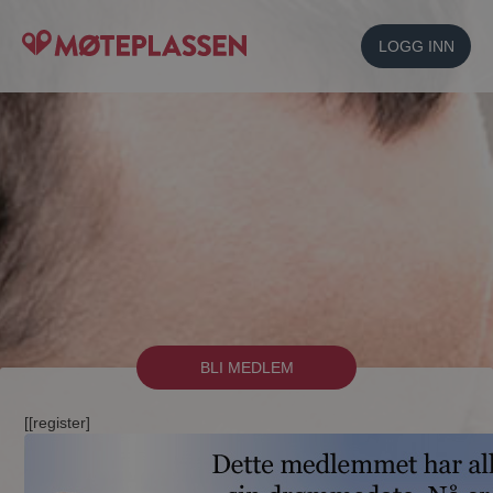
LOGG INN
BLI MEDLEM
[[register]