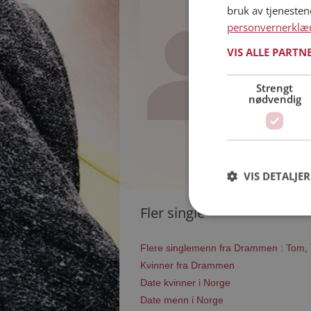
bruk av tjeneste
Janus
personvernerklæ
71 år fra Drammen
Søker kvinne 61 - 
VIS ALLE PARTN
Vil du vite om 
Janus liker å g
Strengt
som deg selv?
nødvendig
VIS DETALJER
Fler single
Flere singlemenn fra Drammen
:
Tom
,
Kvinner fra Drammen
Date kvinner i Norge
Date menn i Norge