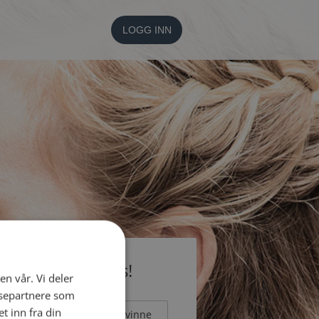
LOGG INN
li medlem gratis!
en vår. Vi deler
ysepartnere som
 inn fra din
Mann
Kvinne