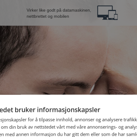
Virker like godt på datamaskinen,
nettbrettet og mobilen
tedet bruker informasjonskapsler
n fra Drammen
B
sjonskapsler for å tilpasse innhold, annonser og analysere trafikk
 om din bruk av nettstedet vårt med våre annonserings- og anal
n med annen informasjon du har gitt dem eller som de har samlet
Jeg er en: