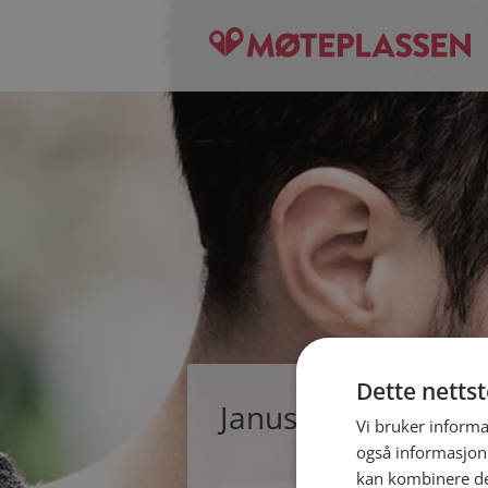
Dette netts
Janus, single man
Vi bruker informa
også informasjon
kan kombinere de