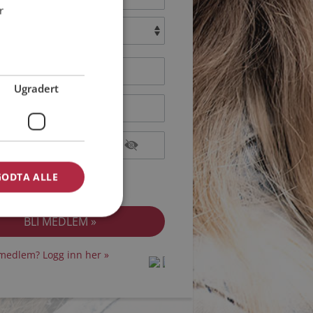
r
:
Ugradert
epterer
Medlemsvilkårene
GODTA ALLE
epterer
Personvernreglene
medlem? Logg inn her »
protected by
protected by
reCAPTCHA
reCAPTCHA
-
-
Privacy
Privacy
Terms
Terms