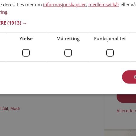
ne deres. Les mer om
informasjonskapsler
,
medlemsvilkår
eller vå
ring
.
 i Buskerud
Min alder
90 år
ERE
(1913) →
Janus er den rette for deg? Bli medlem og se hva
jøre om kvelden. Kanskje en treningsentusiast
Ytelse
Målretting
Funksjonalitet
Jeg aks
Jeg aks
Tåtil
,
Madi
Allerede 