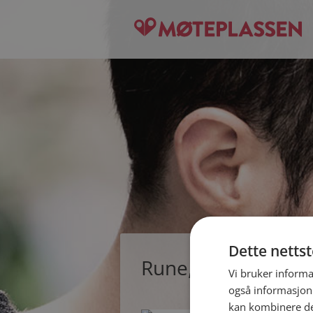
Dette netts
Rune, single mann 
Vi bruker informa
også informasjon
kan kombinere de