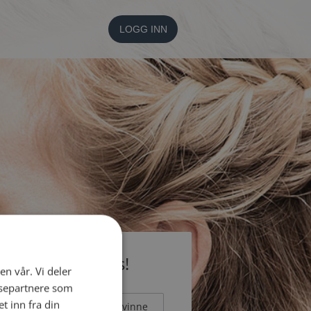
LOGG INN
li medlem gratis!
en vår. Vi deler
ysepartnere som
 inn fra din
Mann
Kvinne