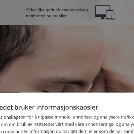
Virker like godt på datamaskinen,
nettbrettet og mobilen
tedet bruker informasjonskapsler
fra Stjørdal
B
sjonskapsler for å tilpasse innhold, annonser og analysere trafikk
 om din bruk av nettstedet vårt med våre annonserings- og anal
n med annen informasjon du har gitt dem eller som de har samlet
Jeg er en: