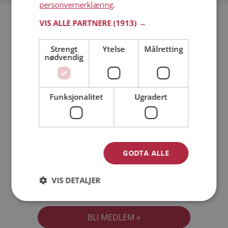
personvernerklæring
.
Bli medlem gratis!
VIS ALLE PARTNERE
(1913) →
Strengt
Ytelse
Målretting
Jeg er en:
Mann
Kvinne
nødvendig
Min alder:
Funksjonalitet
Ugradert
GODTA ALLE
VIS DETALJER
Jeg aksepterer
Medlemsvilkårene
Jeg aksepterer
Personvernreglene