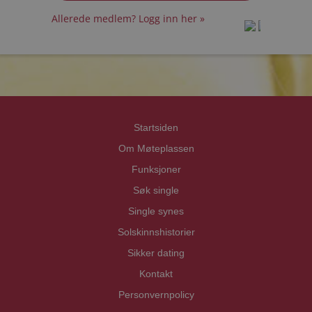
Allerede medlem? Logg inn her »
prot
prot
Priva
Priva
Startsiden
Om Møteplassen
Funksjoner
Søk single
Single synes
Solskinnshistorier
Sikker dating
Kontakt
Personvernpolicy