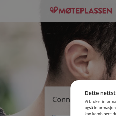
Dette netts
Connie, single kvin
Vi bruker informa
også informasjon
kan kombinere de