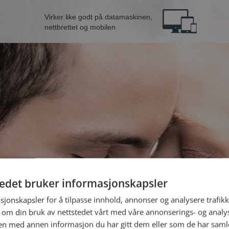
Virker like godt på datamaskinen,
nettbrettet og mobilen
tedet bruker informasjonskapsler
ne fra Hadsel
B
sjonskapsler for å tilpasse innhold, annonser og analysere trafikk
 om din bruk av nettstedet vårt med våre annonserings- og anal
n med annen informasjon du har gitt dem eller som de har samlet
Jeg er en: