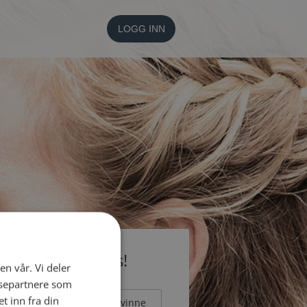
LOGG INN
li medlem gratis!
en vår. Vi deler
ysepartnere som
 inn fra din
Mann
Kvinne