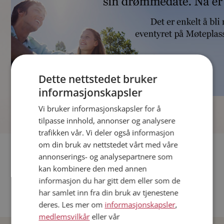
Dette nettstedet bruker
informasjonskapsler
]
Vi bruker informasjonskapsler for å
tilpasse innhold, annonser og analysere
trafikken vår. Vi deler også informasjon
om din bruk av nettstedet vårt med våre
Fler single
annonserings- og analysepartnere som
kan kombinere den med annen
Andre single fra Oslo
informasjon du har gitt dem eller som de
Date menn i Norge
har samlet inn fra din bruk av tjenestene
Date kvinner i Norge
deres. Les mer om
informasjonskapsler
,
medlemsvilkår
eller vår