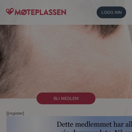
LOGG INN
BLI MEDLEM
[[register]