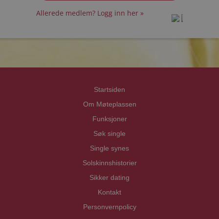
Allerede medlem? Logg inn her »
prot
prot
Priva
Priva
Startsiden
Om Møteplassen
Funksjoner
Søk single
Single synes
Solskinnshistorier
Sikker dating
Kontakt
Personvernpolicy