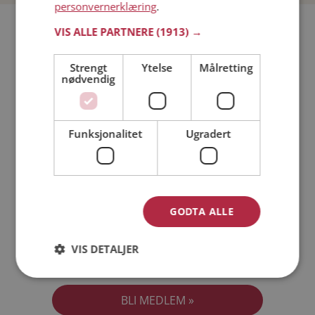
personvernerklæring
.
Bli medlem gratis!
VIS ALLE PARTNERE
(1913) →
Strengt
Ytelse
Målretting
Jeg er en:
Mann
Kvinne
nødvendig
Min alder:
Funksjonalitet
Ugradert
GODTA ALLE
VIS DETALJER
Jeg aksepterer
Medlemsvilkårene
Jeg aksepterer
Personvernreglene