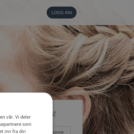
LOGG INN
li medlem gratis!
en vår. Vi deler
ysepartnere som
 inn fra din
Mann
Kvinne