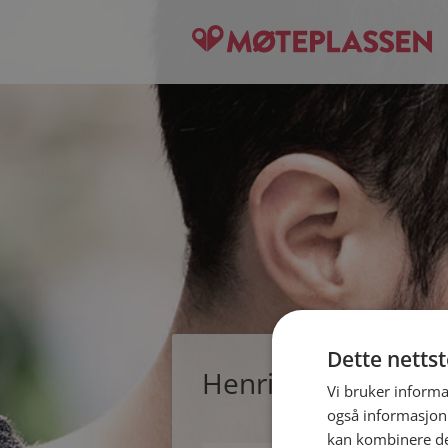
Dette netts
Henrik, single man
Vi bruker informa
også informasjon
kan kombinere de