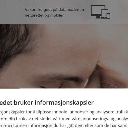
Virker like godt på datamaskinen,
nettbrettet og mobilen
tedet bruker informasjonskapsler
n fra Tønsberg
B
sjonskapsler for å tilpasse innhold, annonser og analysere trafikk
 om din bruk av nettstedet vårt med våre annonserings- og anal
n med annen informasjon du har gitt dem eller som de har samlet
Jeg er en: