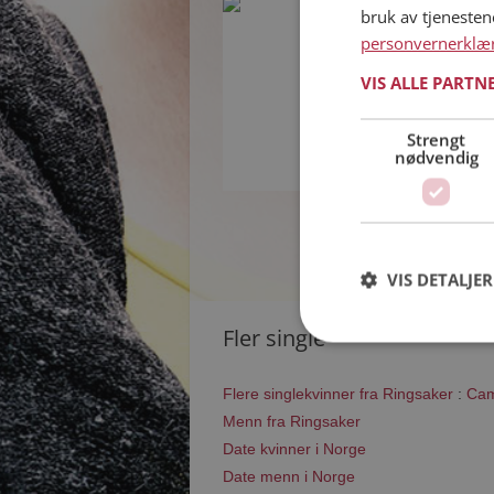
bruk av tjeneste
Inger R
personvernerklæ
59 år fra Ringsaker
Søker mann 55 - 6
VIS ALLE PARTN
Vil du vite mer 
opplysninger og
Strengt
nødvendig
VIS DETALJER
Fler single
Flere singlekvinner fra Ringsaker
:
Cam
Menn fra Ringsaker
Date kvinner i Norge
Date menn i Norge