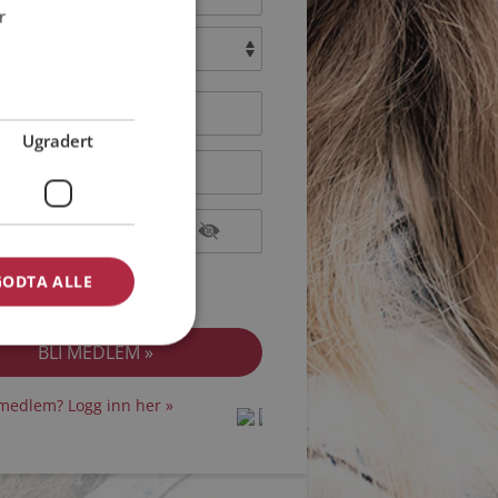
r
:
Ugradert
epterer
Medlemsvilkårene
GODTA ALLE
epterer
Personvernreglene
medlem? Logg inn her »
protected by
protected by
reCAPTCHA
reCAPTCHA
-
-
Privacy
Privacy
Terms
Terms