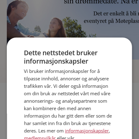
Dette nettstedet bruker
informasjonskapsler
]
Vi bruker informasjonskapsler for å
tilpasse innhold, annonser og analysere
trafikken vår. Vi deler også informasjon
Fler single
om din bruk av nettstedet vårt med våre
annonserings- og analysepartnere som
kan kombinere den med annen
Andre single fra Trondheim
informasjon du har gitt dem eller som de
Menn fra Trondheim
har samlet inn fra din bruk av tjenestene
Date kvinner i Norge
deres. Les mer om
informasjonskapsler
,
Date menn i Norge
medlemsvilkår
eller vår