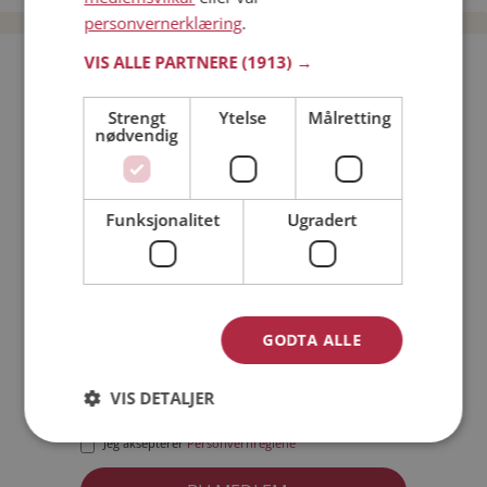
personvernerklæring
.
VIS ALLE PARTNERE
(1913) →
Bli medlem gratis!
Strengt
Ytelse
Målretting
nødvendig
Jeg er en:
Mann
Kvinne
Min alder:
Funksjonalitet
Ugradert
GODTA ALLE
VIS DETALJER
Jeg aksepterer
Medlemsvilkårene
Jeg aksepterer
Personvernreglene