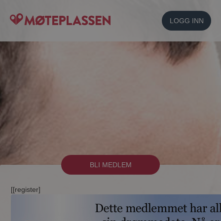
LOGG INN
BLI MEDLEM
[[register]