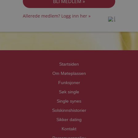
Allerede medlem? Logg inn her »
prot
prot
Priva
Priva
Startsiden
Om Møteplassen
Funksjoner
Søk single
Single synes
Solskinnshistorier
Sikker dating
Kontakt