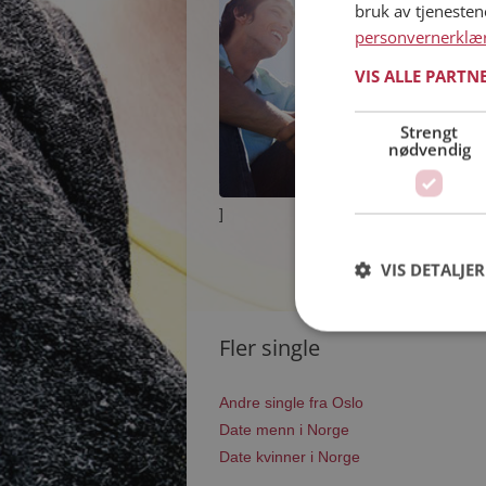
bruk av tjeneste
personvernerklæ
VIS ALLE PARTN
Strengt
nødvendig
]
VIS DETALJER
Fler single
Andre single fra Oslo
Date menn i Norge
Date kvinner i Norge