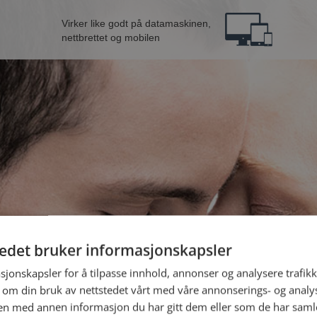
Virker like godt på datamaskinen,
nettbrettet og mobilen
tedet bruker informasjonskapsler
B
sjonskapsler for å tilpasse innhold, annonser og analysere trafikk
 om din bruk av nettstedet vårt med våre annonserings- og anal
n med annen informasjon du har gitt dem eller som de har samlet
Jeg er en: