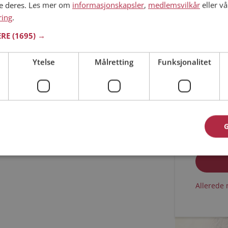
ne deres. Les mer om
informasjonskapsler
,
medlemsvilkår
eller vå
ring
.
Min alder
ERE
(1695) →
Ytelse
Målretting
Funksjonalitet
Jeg aks
Jeg aks
Allerede 