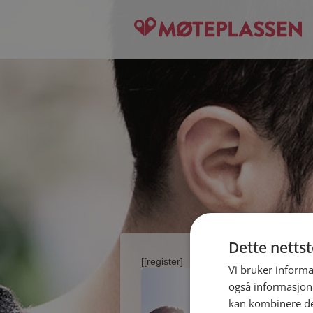
Dette netts
[[register]
Vi bruker informa
også informasjon
kan kombinere de