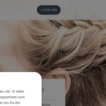
LOGG INN
li medlem gratis!
en vår. Vi deler
ysepartnere som
 inn fra din
Mann
Kvinne